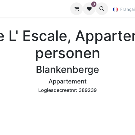
0
Nuttige info
Françai
e L' Escale, Apparte
personen
Blankenberge
Appartement
Logiesdecreetnr:
389239